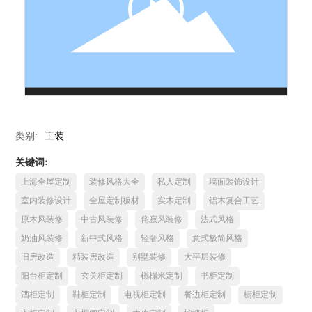
类别:
工装
关键词:
上海全屋定制
装修风格大全
私人定制
墙面装饰设计
室内装修设计
全屋定制板材
实木定制
铝木复合工艺
原木风装修
中古风装修
侘寂风装修
法式风格
奶油风装修
新中式风格
轻奢风格
意式极简风格
旧房改造
精装房改造
别墅装修
大平层装修
阳台柜定制
玄关柜定制
榻榻米定制
书柜定制
酒柜定制
鞋柜定制
电视柜定制
餐边柜定制
橱柜定制