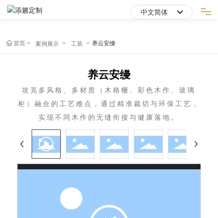
中文简体
English
首页
首页
养云安缦
案例展示
工装
中文简体
关于添籁
养云安缦
攻克多风格、多材质（木格栅、彩色木作、玻璃
案例展示
柜）融合的工艺难点，通过精准裁切与环保工艺，
实现不同木作的无缝衔接与健康落地。
产品工艺
资讯中心
联系我们